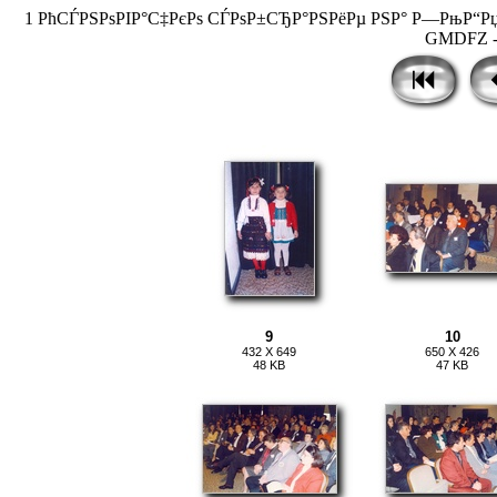
1 РћСЃРЅРѕРІР°С‡РєРѕ СЃРѕР±СЂР°РЅРёРµ РЅР° Р—РњР“РџРЎ 
GMDFZ - 
9
10
432 X 649
650 X 426
48 KB
47 KB