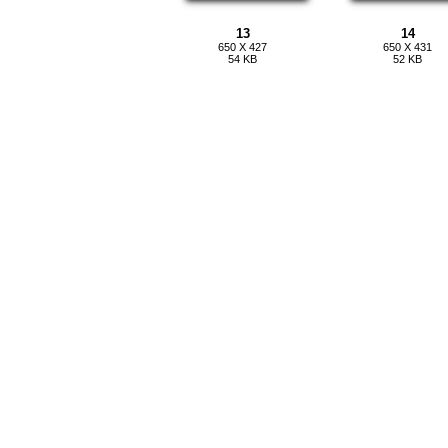
13
14
650 X 427
650 X 431
54 KB
52 KB