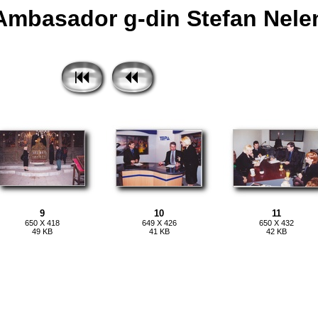
Ambasador g-din Stefan Nelen
9
10
11
650 X 418
649 X 426
650 X 432
49 KB
41 KB
42 KB