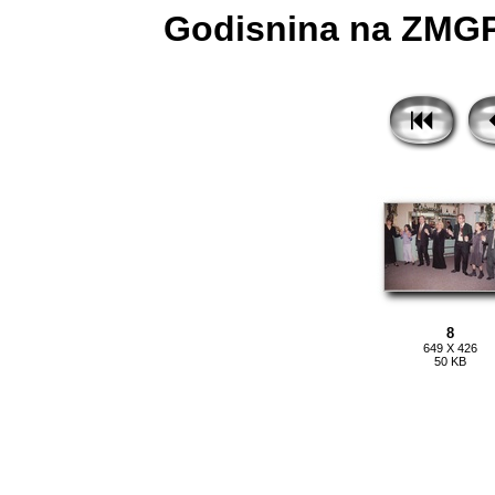
Godisnina na ZMGPS
8
649 X 426
50 KB