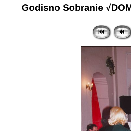
Godisno Sobranie √DOM 