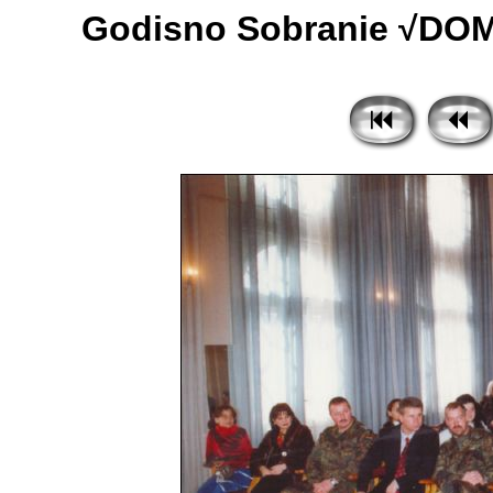
Godisno Sobranie √DOM 