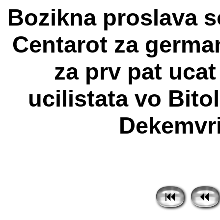
Bozikna proslava s
Centarot za german
za prv pat ucat
ucilistata vo Bito
Dekemvri 