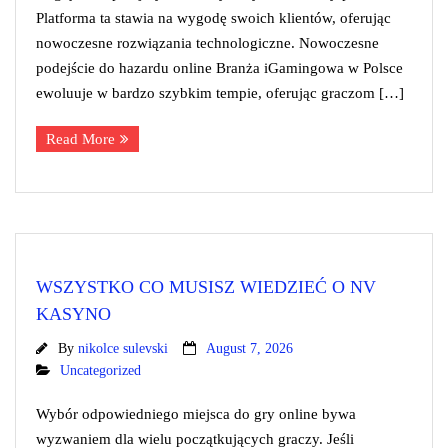
Platforma ta stawia na wygodę swoich klientów, oferując
nowoczesne rozwiązania technologiczne. Nowoczesne
podejście do hazardu online Branża iGamingowa w Polsce
ewoluuje w bardzo szybkim tempie, oferując graczom […]
Read More
WSZYSTKO CO MUSISZ WIEDZIEĆ O NV
KASYNO
By
nikolce sulevski
August 7, 2026
Uncategorized
Wybór odpowiedniego miejsca do gry online bywa
wyzwaniem dla wielu początkujących graczy. Jeśli