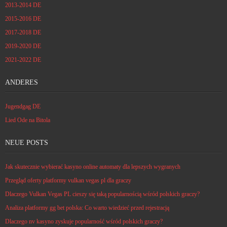
2013-2014 DE
2015-2016 DE
2017-2018 DE
2019-2020 DE
2021-2022 DE
ANDERES
Jugendgag DE
Lied Ode na Bitola
NEUE POSTS
Jak skutecznie wybierać kasyno online automaty dla lepszych wygranych
Przegląd oferty platformy vulkan vegas pl dla graczy
Dlaczego Vulkan Vegas PL cieszy się taką popularnością wśród polskich graczy?
Analiza platformy gg bet polska: Co warto wiedzieć przed rejestracją
Dlaczego nv kasyno zyskuje popularność wśród polskich graczy?