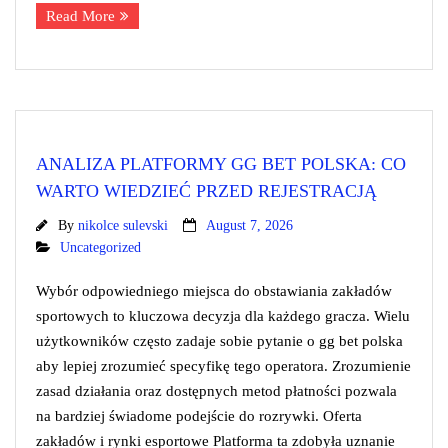
Read More
ANALIZA PLATFORMY GG BET POLSKA: CO
WARTO WIEDZIEĆ PRZED REJESTRACJĄ
By
nikolce sulevski
August 7, 2026
Uncategorized
Wybór odpowiedniego miejsca do obstawiania zakładów
sportowych to kluczowa decyzja dla każdego gracza. Wielu
użytkowników często zadaje sobie pytanie o gg bet polska
aby lepiej zrozumieć specyfikę tego operatora. Zrozumienie
zasad działania oraz dostępnych metod płatności pozwala
na bardziej świadome podejście do rozrywki. Oferta
zakładów i rynki esportowe Platforma ta zdobyła uznanie