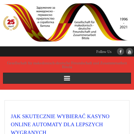
Follow Us
Gesellschaft für makedonisch-deutsche Freundschaft und Zusammenarbeit
Bitola
Startseite
Gründung der Gesellschaft
JAK SKUTECZNIE WYBIERAĆ KASYNO
Präsidium
ONLINE AUTOMATY DLA LEPSZYCH
WYGRANYCH