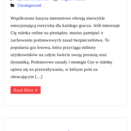
Uncategorized
Współczesne kasyna internetowe oferują niezwykle
emocjonującą rozrywkę dla każdego gracza. Jeśli interesuje
Cię ruletka online na pieniądze, musisz pamiętać o
zachowaniu podstawowych zasad bezpieczeństwa. To
popularna gra losowa, która przyciąga miliony
użytkowników na całym świecie swoją prostotą oraz
dynamiką. Podstawowe zasady i strategie Gra w ruletkę
opiera się na przewidywaniu, w którym polu na
obracającym […]
Read More