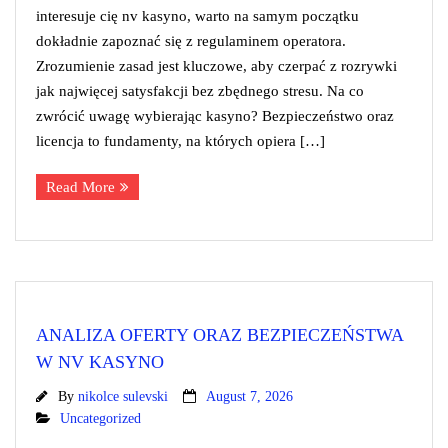
interesuje cię nv kasyno, warto na samym początku
dokładnie zapoznać się z regulaminem operatora.
Zrozumienie zasad jest kluczowe, aby czerpać z rozrywki
jak najwięcej satysfakcji bez zbędnego stresu. Na co
zwrócić uwagę wybierając kasyno? Bezpieczeństwo oraz
licencja to fundamenty, na których opiera […]
Read More
ANALIZA OFERTY ORAZ BEZPIECZEŃSTWA
W NV KASYNO
By
nikolce sulevski
August 7, 2026
Uncategorized