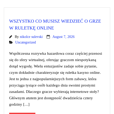
WSZYSTKO CO MUSISZ WIEDZIEĆ O GRZE
W RULETKĘ ONLINE
By
nikolce sulevski
August 7, 2026
Uncategorized
Współczesna rozrywka hazardowa coraz częściej przenosi
się do sfery wirtualnej, oferując graczom niespotykaną
dotąd wygodę. Wielu entuzjastów zadaje sobie pytanie,
czym dokładnie charakteryzuje się ruletka kasyno online.
Jest to jedna z najpopularniejszych form zabawy, która
przyciąga tysiące osób każdego dnia swoimi prostymi
zasadami. Dlaczego gracze wybierają internetowe stoły?
Głównym atutem jest dostępność dwadzieścia cztery
godziny […]