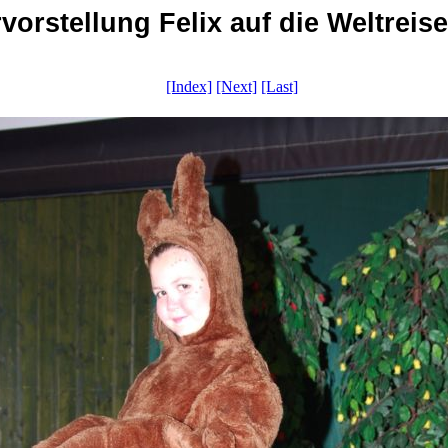
vorstellung Felix auf die Weltreise 
[Index]
[Next]
[Last]