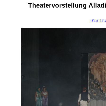
Theatervorstellung Allad
[First]
[Pr