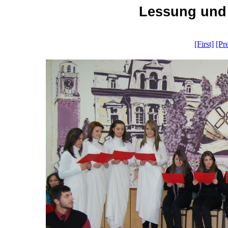
Lessung und 
[First]
[Pr