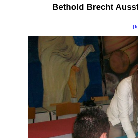
Bethold Brecht Ausst
[I