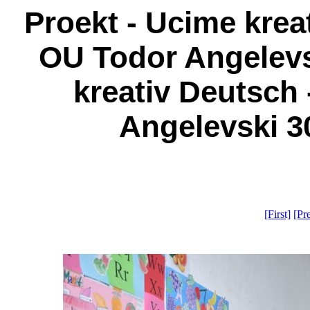
Proekt - Ucime krea
OU Todor Angelevsk
kreativ Deutsch
Angelevski 30
[First]
[Pr