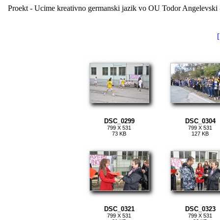
Proekt - Ucime kreativno germanski jazik vo OU Todor Angelevski -
[
DSC_0299
DSC_0304
799 X 531
799 X 531
73 KB
127 KB
DSC_0321
DSC_0323
799 X 531
799 X 531