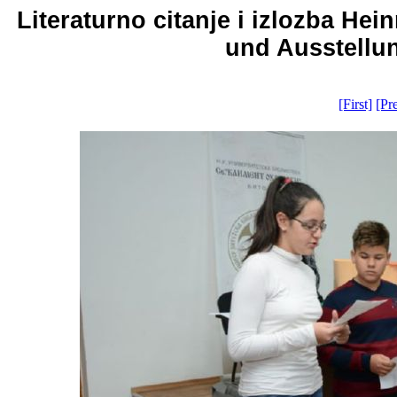
Literaturno citanje i izlozba Hei
und Ausstellun
[First]
[Pr