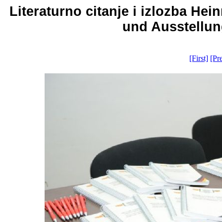
Literaturno citanje i izlozba Hei
und Ausstellung
[First]
[Pr