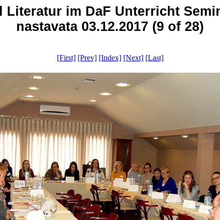
Literatur im DaF Unterricht Seminar
nastavata 03.12.2017 (9 of 28)
[First]
[Prev]
[Index]
[Next]
[Last]