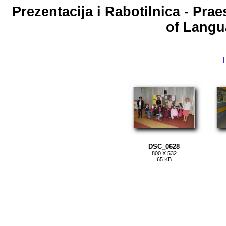
Prezentacija i Rabotilnica - P
of Langu
[
DSC_0628
800 X 532
65 KB