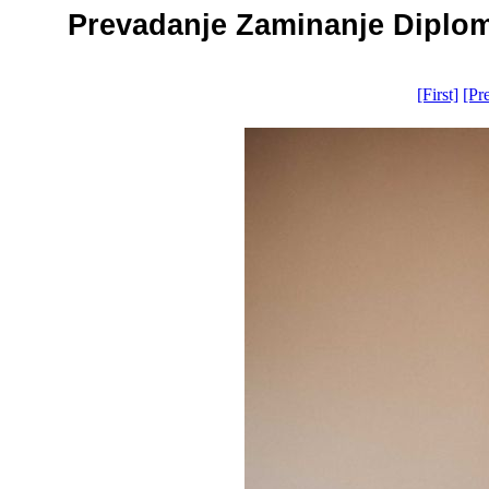
Prevadanje Zaminanje Diploma
[First]
[Pr