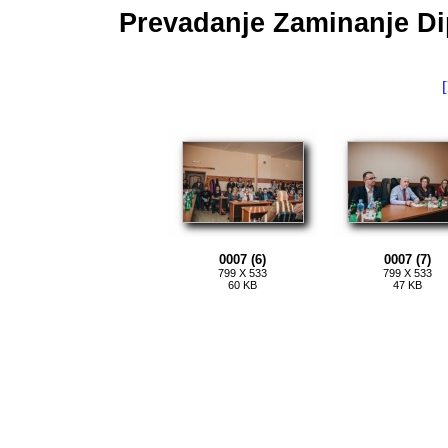
Prevadanje Zaminanje Di
[
0007 (6)
0007 (7)
799 X 533
799 X 533
60 KB
47 KB