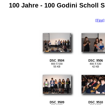
100 Jahre - 100 Godini Scholl
[First]
DSC_9504
DSC_9506
800 X 530
800 X 530
55 KB
42 KB
DSC_9509
DSC_9510