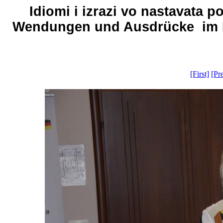
Idiomi i izrazi vo nastavata
Wendungen und Ausdrücke im DaF
[First]
[Pr