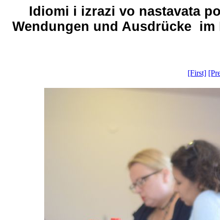
Idiomi i izrazi vo nastavata
Wendungen und Ausdrücke im DaF
[First]
[Pr