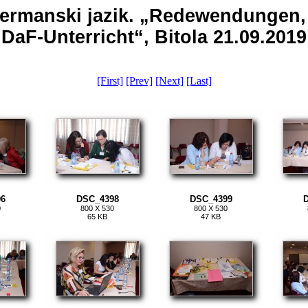
po germanski jazik. „Redewendung
DaF-Unterricht“, Bitola 21.09.2019
[First]
[Prev]
[Next]
[Last]
6
DSC_4398
DSC_4399
0
800 X 530
800 X 530
65 KB
47 KB