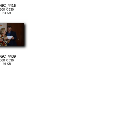
DSC_4416
800 X 530
54 KB
DSC_4439
800 X 530
46 KB