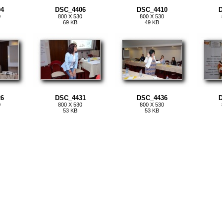
4
DSC_4406
DSC_4410
0
800 X 530
800 X 530
69 KB
49 KB
6
DSC_4431
DSC_4436
0
800 X 530
800 X 530
53 KB
53 KB