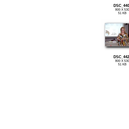
DSC_440
800 X 53
51 KB
DSC_442
800 X 53
51 KB