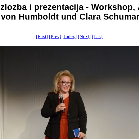
, izlozba i prezentacija - Workshop
 von Humboldt und Clara Schumann
[First]
[Prev]
[Index]
[Next]
[Last]