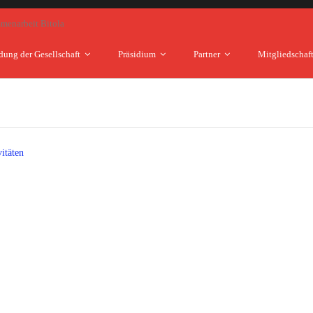
menarbeit Bitola
ung der Gesellschaft
Präsidium
Partner
Mitgliedschaf
itäten