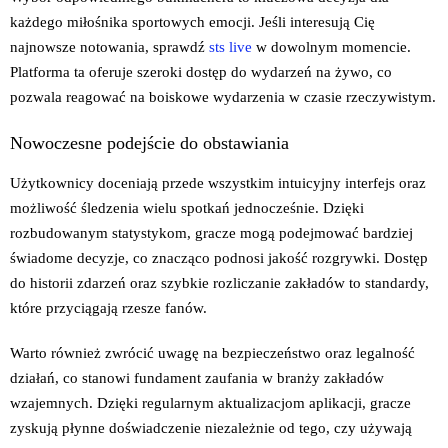
Partner
każdego miłośnika sportowych emocji. Jeśli interesują Cię
najnowsze notowania, sprawdź
sts live
w dowolnym momencie.
Mitgliedschaft
Platforma ta oferuje szeroki dostęp do wydarzeń na żywo, co
pozwala reagować na boiskowe wydarzenia w czasie rzeczywistym.
Über Bitola
Nowoczesne podejście do obstawiania
Kontakte
Użytkownicy doceniają przede wszystkim intuicyjny interfejs oraz
Deutsch
możliwość śledzenia wielu spotkań jednocześnie. Dzięki
rozbudowanym statystykom, gracze mogą podejmować bardziej
świadome decyzje, co znacząco podnosi jakość rozgrywki. Dostęp
do historii zdarzeń oraz szybkie rozliczanie zakładów to standardy,
które przyciągają rzesze fanów.
Warto również zwrócić uwagę na bezpieczeństwo oraz legalność
działań, co stanowi fundament zaufania w branży zakładów
wzajemnych. Dzięki regularnym aktualizacjom aplikacji, gracze
zyskują płynne doświadczenie niezależnie od tego, czy używają