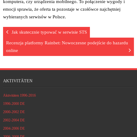
komputera, czy urządzenia mobilnego. To połączenie wygody i
emocji sprawia, że oferta ta pozostaje w czołówce najchętniej
wybieranych serwisów w Polsce.
Jak skutecznie typować w serwisie STS
Recenzja platformy Rainbet: Nowoczesne podejście do hazardu
online
AKTIVITÄTEN
Aktivitäten 1996-2016
1996-2000 DE
2000-2002 DE
2002-2004 DE
2004-2006 DE
2006-2008 DE