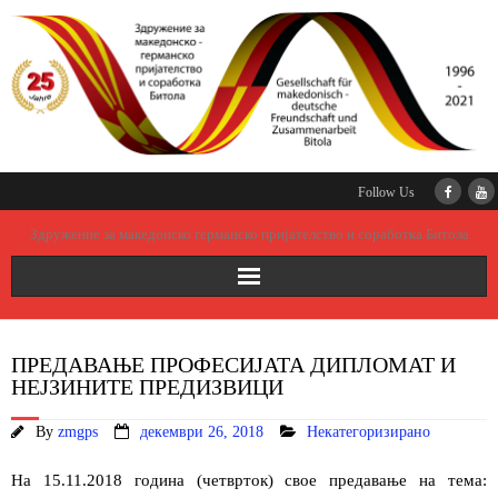
Follow Us
Здружение за македонско германско пријателство и соработка Битола
дома
ПРЕДАВАЊЕ ПРОФЕСИЈАТА ДИПЛОМАТ И
основање на здружението
НЕЈЗИНИТЕ ПРЕДИЗВИЦИ
By
zmgps
декември 26, 2018
Некатегоризирано
претседателство
На 15.11.2018 година (четврток) свое предавање на тема:
партнери