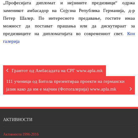
„Професијата дипломат и нејзините предизвици“ одржа
заменикот амбасадор на Сојузна Република Германија,
д-р
членство
Петер Шалер. По интересното предавање, гостите имаа
можност да постават прашања или да дискутираат за
за Битола
предизвиците на дипломатијата во современиот свет.
Кон
галерија
контакт
македонски јазик
Грантот од Амбасадата на СРГ www.apla.mk
111 ученици од Битола презентираа проекти на германски
јазик како да им е мајчин (Фотогалерија) www.apla.mk
АКТИВНОСТИ
Активности 1996-2016