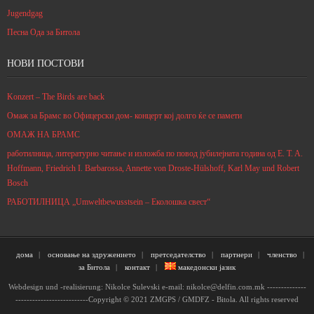
Jugendgag
Песна Ода за Битола
НОВИ ПОСТОВИ
Konzert – The Birds are back
Омаж за Брамс во Офицерски дом- концерт кој долго ќе се памети
ОМАЖ НА БРАМС
работилница, литературно читање и изложба по повод јубилејната година од E. T. A.
Hoffmann, Friedrich I. Barbarossa, Annette von Droste-Hülshoff, Karl May und Robert
Bosch
РАБОТИЛНИЦА „Umweltbewusstsein – Eколошка свест“
дома
основање на здружението
претседателство
партнери
членство
за Битола
контакт
македонски јазик
Webdesign und -realisierung: Nikolce Sulevski e-mail: nikolce@delfin.com.mk --------------
--------------------------Copyright © 2021 ZMGPS / GMDFZ - Bitola. All rights reserved