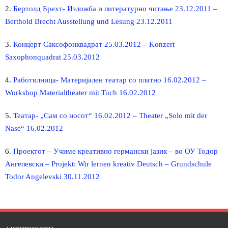
2.
Бертолд Брехт- Изложба и литературно читање 23.12.2011 –
Berthold Brecht Ausstellung und Lesung 23.12.2011
членство
3.
Концерт Саксофонквадрат 25.03.2012 – Konzert
за Битола
Saxophonquadrat 25.03.2012
контакт
4.
Работилница- Материјален театар со платно 16.02.2012 –
Workshop Materialtheater mit Tuch 16.02.2012
македонски јазик
5.
Театар- „Сам со носот“ 16.02.2012 – Theater „Solo mit der
Nase“ 16.02.2012
6.
Проектот – Учиме креативно германски јазик – во ОУ Тодор
Ангелевски – Projekt: Wir lernen kreativ Deutsch – Grundschule
Todor Angelevski 30.11.2012