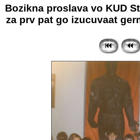
Bozikna proslava vo KUD St
za prv pat go izucuvaat germ