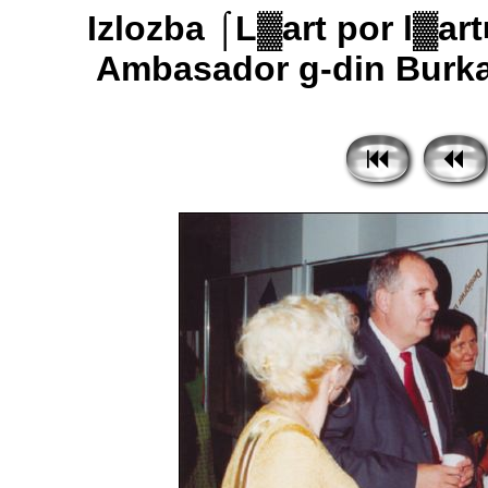
Izlozba ⌠L▓art por l▓ar
Ambasador g-din Burkar