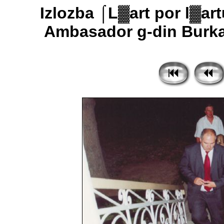
Izlozba ⌠L▓art por l▓ar
Ambasador g-din Burkar