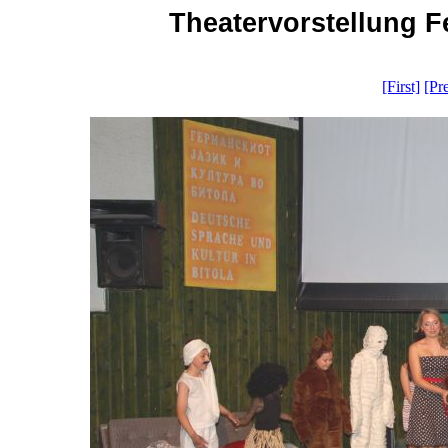
Theatervorstellung Fel
[First]
[Pr