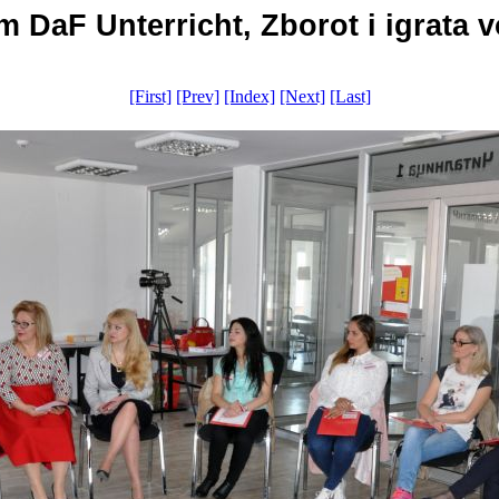
 DaF Unterricht, Zborot i igrata vo
[First]
[Prev]
[Index]
[Next]
[Last]