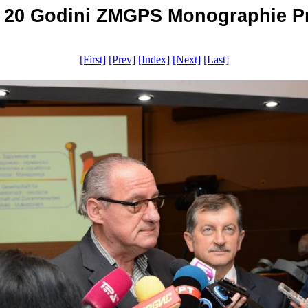
a 20 Godini ZMGPS Monographie Pro
[First]
[Prev]
[Index]
[Next]
[Last]