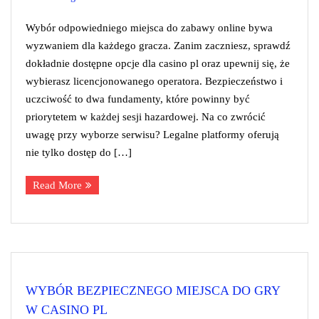
Wybór odpowiedniego miejsca do zabawy online bywa
wyzwaniem dla każdego gracza. Zanim zaczniesz, sprawdź
dokładnie dostępne opcje dla casino pl oraz upewnij się, że
wybierasz licencjonowanego operatora. Bezpieczeństwo i
uczciwość to dwa fundamenty, które powinny być
priorytetem w każdej sesji hazardowej. Na co zwrócić
uwagę przy wyborze serwisu? Legalne platformy oferują
nie tylko dostęp do […]
Read More
WYBÓR BEZPIECZNEGO MIEJSCA DO GRY
W CASINO PL