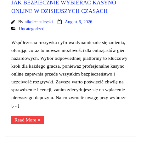
JAK BEZPIECZNIE WYBIERAĆ KASYNO
ONLINE W DZISIEJSZYCH CZASACH
By
nikolce sulevski
August 6, 2026
Uncategorized
Współczesna rozrywka cyfrowa dynamicznie się zmienia,
oferując coraz to nowsze możliwości dla entuzjastów gier
hazardowych. Wybór odpowiedniej platformy to kluczowy
krok dla każdego gracza, ponieważ profesjonalne kasyno
online zapewnia przede wszystkim bezpieczeństwo i
uczciwość rozgrywki. Zawsze warto poświęcić chwilę na
sprawdzenie licencji, zanim zdecydujesz się na wpłacenie
pierwszego depozytu. Na co zwrócić uwagę przy wyborze
[…]
Read More