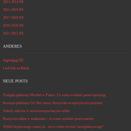
2013-2014 DE
2015-2016 DE
2017-2018 DE
2019-2020 DE
2021-2022 DE
ANDERES
Jugendgag DE
Lied Ode na Bitola
NEUE POSTS
Przegląd platformy Mostbet w Polsce: Co warto wiedzieć przed rejestracją
Recenzja platformy GG Bet casino: Rozrywka na najwyższym poziomie
Sekrety sukcesu w nowoczesnym kasyno online
Rozrywka online w totalcasino – co warto wiedzieć przed startem
Wybór bezpiecznego casino pl – na co warto zwrócić szczególną uwagę?