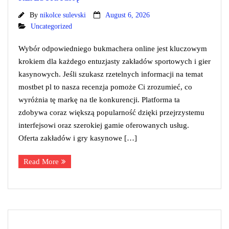
Partner
By
nikolce sulevski
August 6, 2026
Uncategorized
Mitgliedschaft
Wybór odpowiedniego bukmachera online jest kluczowym
Über Bitola
krokiem dla każdego entuzjasty zakładów sportowych i gier
kasynowych. Jeśli szukasz rzetelnych informacji na temat
Kontakte
mostbet pl to nasza recenzja pomoże Ci zrozumieć, co
wyróżnia tę markę na tle konkurencji. Platforma ta
Deutsch
zdobywa coraz większą popularność dzięki przejrzystemu
interfejsowi oraz szerokiej gamie oferowanych usług.
Oferta zakładów i gry kasynowe […]
Read More