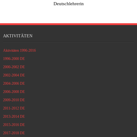
Partner
Deutschlehrerin
Mitgliedschaft
Über Bitola
AKTIVITÄTEN
Kontakte
Aktivitäten 1996-2016
1996-2000 DE
Deutsch
2000-2002 DE
2002-2004 DE
2004-2006 DE
2006-2008 DE
2009-2010 DE
2011-2012 DE
2013-2014 DE
2015-2016 DE
2017-2018 DE