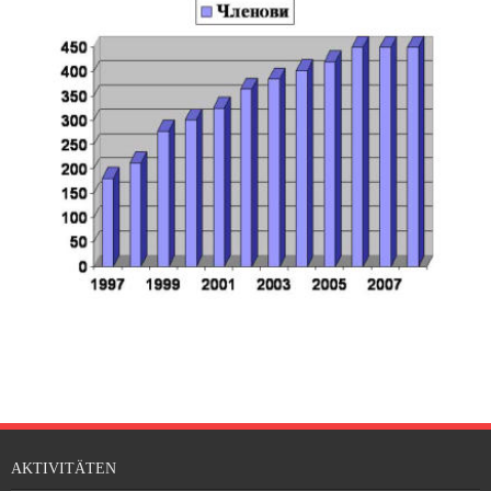
Partner
Mitgliedschaft
Über Bitola
Kontakte
Deutsch
AKTIVITÄTEN