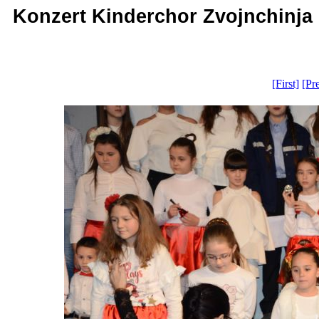
Konzert Kinderchor Zvojnchinja -
[First]
[Pr