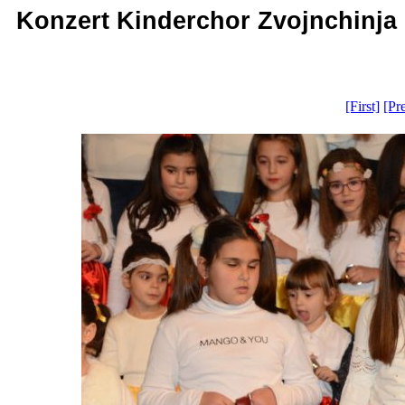
Konzert Kinderchor Zvojnchinja -
[First]
[Pr