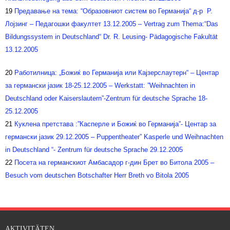
19
Предавање на тема: “Образовниот систем во Германија“ д-р Р.
Лојзинг – Педагошки факултет 13.12.2005 – Vertrag zum Thema:“Das
Bildungssystem in Deutschland“ Dr. R. Leusing- Pädagogische Fakultät
13.12.2005
20
Работилница: „Божиќ во Германија или Кајзерслаутерн“ – Центар
за германски јазик 18-25.12.2005 – Werkstatt: ”Weihnachten in
Deutschland oder Kaiserslautern”-Zentrum für deutsche Sprache 18-
25.12.2005
21
Куклена претстава :”Касперле и Божиќ во Германија”- Центар за
германски јазик 29.12.2005 – Puppentheater” Kasperle und Weihnachten
in Deutschland “- Zentrum für deutsche Sprache 29.12.2005
22
Посета на германскиот Амбасадор г-дин Брет во Битола 2005 –
Besuch vom deutschen Botschafter Herr Breth vo Bitola 2005
AKTIVITÄTEN