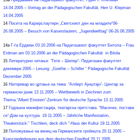
14.04.2005 – Vortrag an der Pädagogischen Fakultät, Herr U. Klepman
14.04.2005
14
Посета на Кајзерслаутерн „Светскиот ден на младите“06-
26.08.2005 – Besuch von Kaiserslautern, „Jugendwelttag“ 06-26.08.2005
14a
Г-ѓа Ердман 03.10.2006 на Педагошкиот факултет Битола – Frau
Erdman am 03.10.2006 an der Pädagogischen Fakultät in Bitola
15
Литературно читање: ”Гете – Шилер”- Педагошки факултет
декември 2005 – Lesung: „Goethe – Schiller “ Pädagogische Fakultät
Dezember 2005
16
Натпревар во цртање на тема: ”Алберт Ајнштајн”- Центар за
германски јазик 13.11.2005 – Wettbewerb in Zeichnen zum
Thema:”Albert Einstein”-Zentrum für deutsche Sprache 13.11.2005
17
Годишна манифестација, театарска претстава: ”Масичке, постави
се”-Дом на култура 19.11.2005 – Jährliche Manifestation,
Theaterstück:” Tischlein, deck dich ”-Haus der Kultur 19.11.2005
18
Положување на венец на Германските гробишта 20.11.2005 –
Kranzniederlegung aus dem deutschen Friedhof 20.11.2005