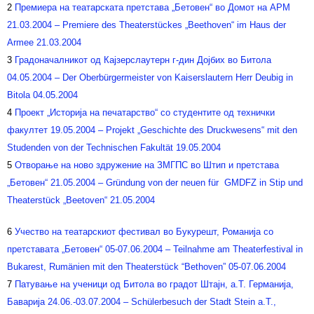
Partner
2
Премиера на театарската претстава „Бетовен“ во Домот на АРМ
21.03.2004 – Premiere des Theaterstückes „Beethoven“ im Haus der
Mitgliedschaft
Armee 21.03.2004
3
Градоначалникот од Кајзерслаутерн г-дин Дојбих во Битола
Über Bitola
04.05.2004 – Der Oberbürgermeister von Kaiserslautern Herr Deubig in
Bitola 04.05.2004
Kontakte
4
Проект „Историја на печатарство“ со студентите од технички
факултет 19.05.2004 – Projekt „Geschichte des Druckwesens“ mit den
Deutsch
Studenden von der Technischen Fakultät 19.05.2004
5
Отворање на ново здружение на ЗМГПС во Штип и претстава
„Бетовен“ 21.05.2004 – Gründung von der neuen für GMDFZ in Stip und
Theaterstück „Beetoven“ 21.05.2004
6
Учество на театарскиот фестивал во Букурешт, Романија со
претставата „Бетовен“ 05-07.06.2004 – Teilnahme am Theaterfestival in
Bukarest, Rumänien mit den Theaterstück “Bethoven” 05-07.06.2004
7
Патување на ученици од Битола во градот Штајн, а.Т. Германија,
Баварија 24.06.-03.07.2004 – Schülerbesuch der Stadt Stein a.T.,