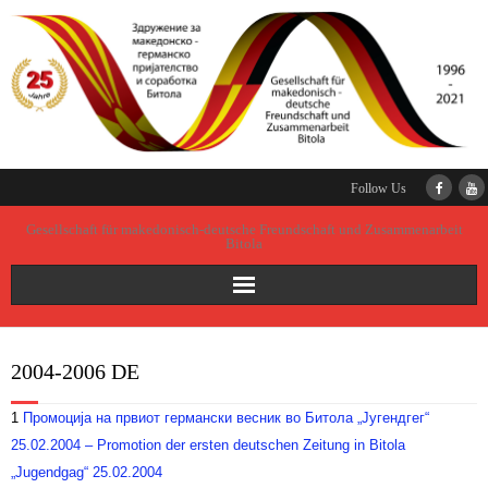
Follow Us
Gesellschaft für makedonisch-deutsche Freundschaft und Zusammenarbeit
Bitola
Startseite
2004-2006 DE
Gründung der Gesellschaft
1
Промоција на првиот германски весник во Битола „Југендгег“
Präsidium
25.02.2004 – Promotion der ersten deutschen Zeitung in Bitola
„Jugendgag“ 25.02.2004