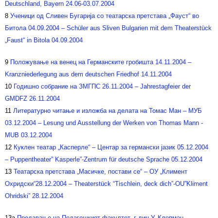
Deutschland, Bayern 24.06-03.07.2004
8
Ученици од Сливен Бугарија со театарска претстава „Фауст“ во
Битола 04.09.2004 – Schüler aus Sliven Bulgarien mit dem Theaterstück
„Faust“ in Bitola 04.09.2004
9
Положување на венец на Германските гробишта 14.11.2004 –
Kranzniederlegung aus dem deutschen Friedhof 14.11.2004
10
Годишно собрание на ЗМГПС 26.11.2004 – Jahrestagfeier der
GMDFZ 26.11.2004
11
Литературно читање и изложба на делата на Томас Ман – МУБ
03.12.2004 – Lesung und Ausstellung der Werken von Thomas Mann -
MUB 03.12.2004
12
Куклен театар „Касперле“ – Центар за германски јазик 05.12.2004
– Puppentheater” Kasperle”-Zentrum für deutsche Sprache 05.12.2004
13
Театарска претстава „Масичке, постави се“ – ОУ „Климент
Охридски“28.12.2004 – Theaterstück “Tischlein, deck dich”-OU”Kliment
Ohridski” 28.12.2004
13a
Предавање на Педагошкиот факултет, г-дин У. Клепман